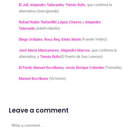
El Juli, Alejandro Talavante
y
Tomás Rufo
, que confirma la
alternativa (Garcigrande)
Rafael Rubio ‘Rafaelillo’,
López Chaves
y
Alejandro
Talavante
(Adolfo Martín)
Diego Urdiales
,
Roca Rey, Ginés Marín
(Fuente Ymbro)
José María Manzanares
,
Alejandro Marcos
, que confirma la
alternativa, y
Tomás Rufo
(El Puerto de San Lorenzo)
El Fandi, Manuel Escribano
y
Jesús Enrique Colombo
(Torrealta)
Manuel Escribano
(Victorino)
Leave a comment