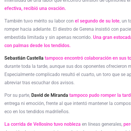
intensidad de una labor que encontró división de opiniones e
efectiva, recibió una ovación.
También tuvo mérito su labor con
el segundo de su lote
, un 
romper hacia adelante. El diestro de Gerena insistió con pacie
embestida limitada y sin apenas recorrido.
Una gran estocada
con palmas desde los tendidos.
Sebastián Castella
tampoco encontró colaboración en sus to
durante toda la tarde, aunque sus dos oponentes ofrecieron 
Especialmente complicado resultó el cuarto, un toro que se a
abreviar tras escuchar dos avisos.
Por su parte,
David de Miranda
tampoco pudo romper la tard
entrega ni emoción, frente al que intentó mantener la compostu
eco en los tendidos madrileños.
La corrida de Vellosino tuvo nobleza
en líneas generales,
per