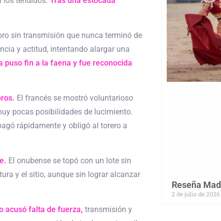
n los tendidos.
Tras una estocada
toro sin transmisión que nunca terminó de
ncia y actitud, intentando alargar una
 puso fin a la faena y fue reconocida
ros.
El francés se mostró voluntarioso
muy pocas posibilidades de lucimiento.
pagó rápidamente y obligó al torero a
e.
El onubense se topó con un lote sin
ra y el sitio, aunque sin lograr alcanzar
Reseña Madri
2 de julio de 2026
o acusó falta de fuerza,
transmisión y