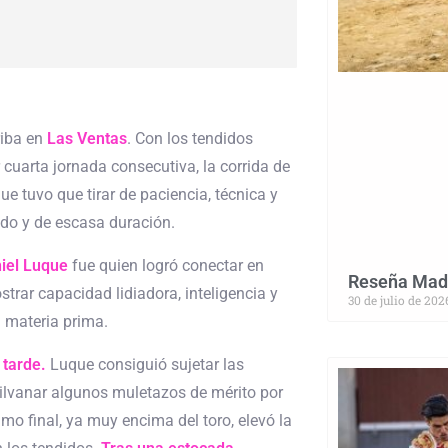
riba en
Las Ventas
. Con los tendidos
 cuarta jornada consecutiva, la corrida de
e tuvo que tirar de paciencia, técnica y
ado y de escasa duración.
iel Luque
fue quien logró conectar en
Reseña Madr
trar capacidad lidiadora, inteligencia y
30 de julio de 202
 materia prima.
 tarde.
Luque consiguió sujetar las
hilvanar algunos muletazos de mérito por
mo final, ya muy encima del toro, elevó la