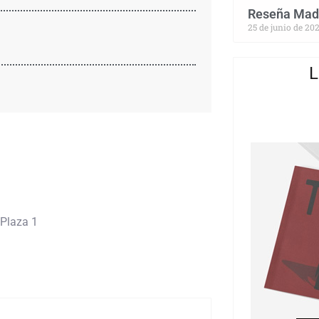
Reseña Madr
25 de junio de 20
L
 Plaza 1