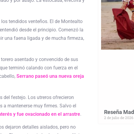
ado y por abajo. La estocada, efectiva y
 los tendidos venteños. El de Montealto
o entendió desde el principio. Comenzó la
uir una faena ligada y de mucha firmeza,
torero asentado y convencido de sus
 que terminó calando con fuerza en el
cabello,
Serrano paseó una nueva oreja
del festejo. Los utreros ofrecieron
os a mantenerse muy firmes. Salvo el
Reseña Madri
nterés y fue ovacionado en el arrastre
.
2 de julio de 2026
s dejaron detalles aislados, pero no