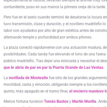
especialmente al natural, llevando siempre al animal muy tore
contundente, puso en sus manos la primera oreja de la tarde.
Pero fue en el sexto cuando terminó de desatarse la locura en
tuvo transmisión, clase y duración, y el novillero madrileño l
labor con ayudados por alto de gran estética antes de constr
alternando temple y profundidad por ambos pitones.
La plaza conectó rápidamente con una actuación madura, de 
posibilidades. Cada tanda fue elevando el tono de una faena
público madrileño. Tras dejar una estocada y necesitar el des
que le abría de par en par la Puerta Grande de Las Ventas.
La
novillada de Montealto
fue otro de los grandes argumentos 
movilidad, casta y emoción, obligando siempre a los noviller
quinto, más apagado en el tramo final,
el encierro mantuvo i
Menos fortuna tuvieron
Tomás Bastos
y
Martín Morilla
. Ambo