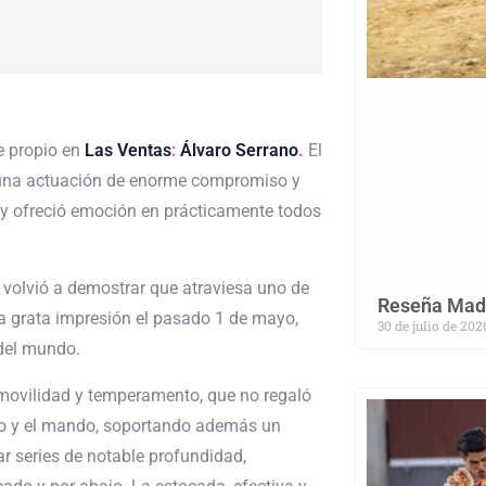
 propio en
Las Ventas
:
Álvaro Serrano
.
El
 una actuación de enorme compromiso y
y ofreció emoción en prácticamente todos
e volvió a demostrar que atraviesa uno de
Reseña Madr
a grata impresión el pasado 1 de mayo,
30 de julio de 202
 del mundo.
n movilidad y temperamento, que no regaló
itio y el mando, soportando además un
ar series de notable profundidad,